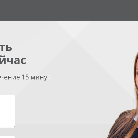
ть
йчас
ечение 15 минут