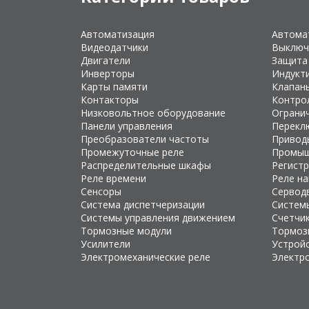
Автоматизация
Автома
Видеодатчики
Выключ
Двигатели
Защита
Инверторы
Индукт
Карты памяти
Клапан
Контакторы
Контро
Низковольтное оборудование
Ограни
Панели управления
Перекл
Преобразователи частоты
Привод
Промежуточные реле
Промыш
Распределительные шкафы
Регист
Реле времени
Реле н
Сенсоры
Сервод
Система диспетчеризации
Систем
Системы управления движением
Счетчи
Тормозные модули
Тормоз
Усилители
Устройс
Электромеханические реле
Электр