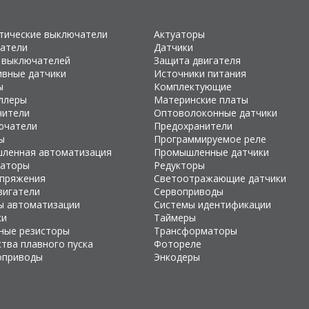
тические выключатели
Актуаторы
атели
Датчики
 выключателей
Защита двигателя
ивные датчики
Источники питания
ы
Комплектующие
ллеры
Материнские платы
чители
Оптоволоконные датчики
ючатели
Предохранители
ы
Программируемое реле
ленная автоматизация
Промышленные датчики
раторы
Редукторы
апряжения
Светоотражающие датчики
вигатели
Сервоприводы
ы автоматизации
Системы идентификации
ки
Таймеры
ные резисторы
Трансформаторы
тва плавного пуска
Фотореле
оприводы
Энкодеры