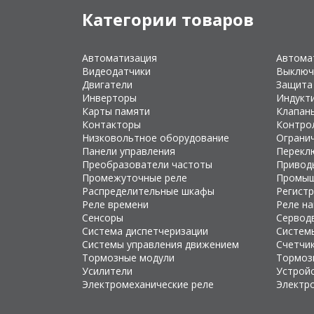
Категории товаров
Автоматизация
Автома
Видеодатчики
Выключ
Двигатели
Защита
Инверторы
Индукт
Карты памяти
Клапан
Контакторы
Контро
Низковольтное оборудование
Ограни
Панели управления
Перекл
Преобразователи частоты
Привод
Промежуточные реле
Промыш
Распределительные шкафы
Регист
Реле времени
Реле н
Сенсоры
Сервод
Система диспетчеризации
Систем
Системы управления движением
Счетчи
Тормозные модули
Тормоз
Усилители
Устройс
Электромеханические реле
Электр