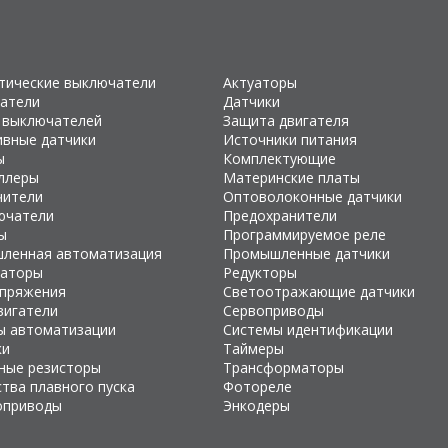
тические выключатели
Актуаторы
атели
Датчики
 выключателей
Защита двигателя
ивные датчики
Источники питания
ы
Комплектующие
ллеры
Материнские платы
чители
Оптоволоконные датчики
ючатели
Предохранители
ы
Программируемое реле
ленная автоматизация
Промышленные датчики
раторы
Редукторы
апряжения
Светоотражающие датчики
вигатели
Сервоприводы
ы автоматизации
Системы идентификации
ки
Таймеры
ные резисторы
Трансформаторы
тва плавного пуска
Фотореле
оприводы
Энкодеры