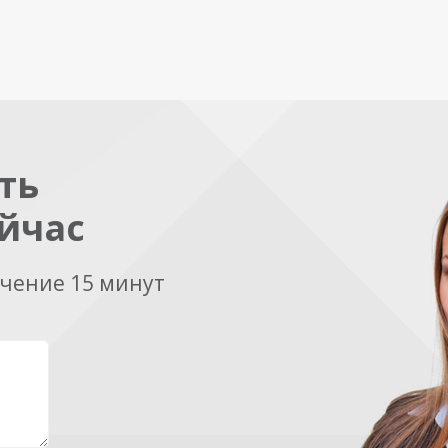
ть
йчас
ечение 15 минут