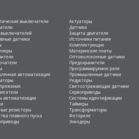
тические выключатели
Актуаторы
атели
Датчики
 выключателей
Защита двигателя
ивные датчики
Источники питания
ы
Комплектующие
ллеры
Материнские платы
чители
Оптоволоконные датчики
ючатели
Предохранители
ы
Программируемое реле
ленная автоматизация
Промышленные датчики
раторы
Редукторы
апряжения
Светоотражающие датчики
вигатели
Сервоприводы
ы автоматизации
Системы идентификации
ки
Таймеры
ные резисторы
Трансформаторы
тва плавного пуска
Фотореле
оприводы
Энкодеры