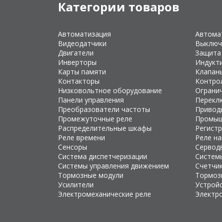
Категории товаров
Автоматизация
Автома
Видеодатчики
Выключ
Двигатели
Защита
Инверторы
Индукт
Карты памяти
Клапан
Контакторы
Контро
Низковольтное оборудование
Ограни
Панели управления
Перекл
Преобразователи частоты
Привод
Промежуточные реле
Промыш
Распределительные шкафы
Регист
Реле времени
Реле н
Сенсоры
Сервод
Система диспетчеризации
Систем
Системы управления движением
Счетчи
Тормозные модули
Тормоз
Усилители
Устройс
Электромеханические реле
Электр