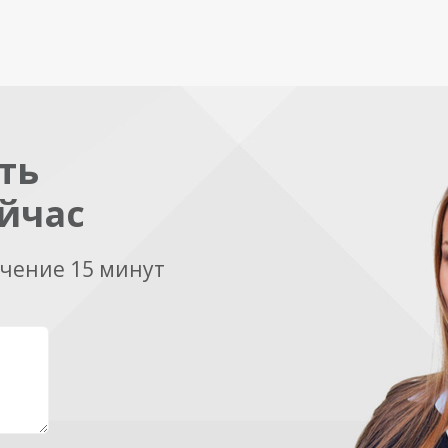
ть
йчас
ечение 15 минут