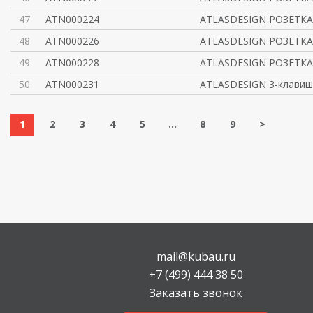
47
ATN000224
ATLASDESIGN РОЗЕТКА 
48
ATN000226
ATLASDESIGN РОЗЕТКА 
49
ATN000228
ATLASDESIGN РОЗЕТКА 
50
ATN000231
ATLASDESIGN 3-клав
1
2
3
4
5
...
8
9
>
mail@kubau.ru
+7 (499) 444 38 50
Заказать звонок