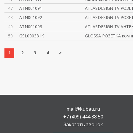
47
ATN001091
ATLASDESIGN TV РОЗЕ
48
ATN001092
ATLASDESIGN TV РОЗЕ
49
ATN001093
ATLASDESIGN TV АНТЕ
50
GSL000381K
GLOSSA РОЗЕТКА компь
1
2
3
4
>
mail@kubau.ru
+7 (499) 444 38 50
Заказать звонок