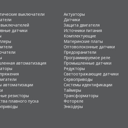
тические выключатели
Актуаторы
атели
Датчики
 выключателей
Защита двигателя
ивные датчики
Источники питания
ы
Комплектующие
ллеры
Материнские платы
чители
Оптоволоконные датчики
ючатели
Предохранители
ы
Программируемое реле
ленная автоматизация
Промышленные датчики
раторы
Редукторы
апряжения
Светоотражающие датчики
вигатели
Сервоприводы
ы автоматизации
Системы идентификации
ки
Таймеры
ные резисторы
Трансформаторы
тва плавного пуска
Фотореле
оприводы
Энкодеры