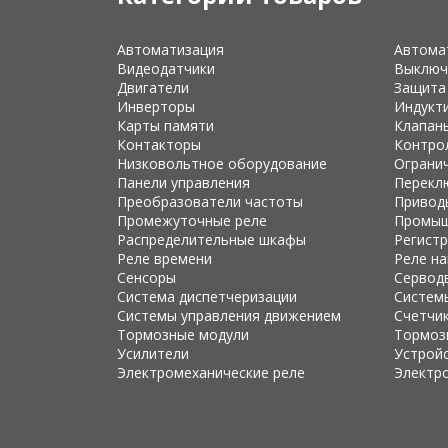
Автоматизация
Автома
Видеодатчики
Выключ
Двигатели
Защита
Инверторы
Индукт
Карты памяти
Клапан
Контакторы
Контро
Низковольтное оборудование
Ограни
Панели управления
Перекл
Преобразователи частоты
Привод
Промежуточные реле
Промыш
Распределительные шкафы
Регист
Реле времени
Реле н
Сенсоры
Сервод
Система диспетчеризации
Систем
Системы управления движением
Счетчи
Тормозные модули
Тормоз
Усилители
Устройс
Электромеханические реле
Электр