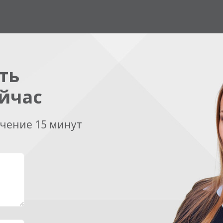
ть
йчас
ечение 15 минут