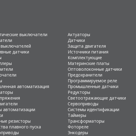
тические выключатели
Актуаторы
атели
Датчики
 выключателей
Защита двигателя
ивные датчики
Источники питания
ы
Комплектующие
ллеры
Материнские платы
чители
Оптоволоконные датчики
ючатели
Предохранители
ы
Программируемое реле
ленная автоматизация
Промышленные датчики
раторы
Редукторы
апряжения
Светоотражающие датчики
вигатели
Сервоприводы
ы автоматизации
Системы идентификации
ки
Таймеры
ные резисторы
Трансформаторы
тва плавного пуска
Фотореле
оприводы
Энкодеры