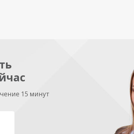
ть
йчас
ечение 15 минут