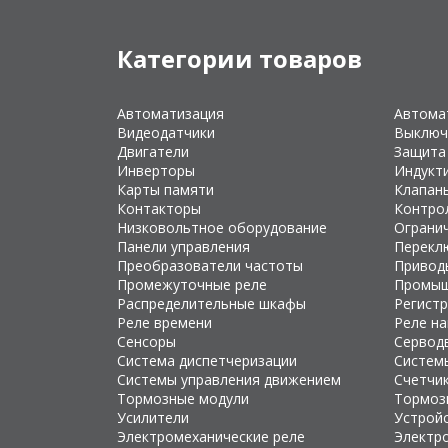
Категории товаров
Автоматизация
Автома
Видеодатчики
Выключ
Двигатели
Защита
Инверторы
Индукт
Карты памяти
Клапан
Контакторы
Контро
Низковольтное оборудование
Ограни
Панели управления
Перекл
Преобразователи частоты
Привод
Промежуточные реле
Промыш
Распределительные шкафы
Регист
Реле времени
Реле н
Сенсоры
Сервод
Система диспетчеризации
Систем
Системы управления движением
Счетчи
Тормозные модули
Тормоз
Усилители
Устройс
Электромеханические реле
Электр