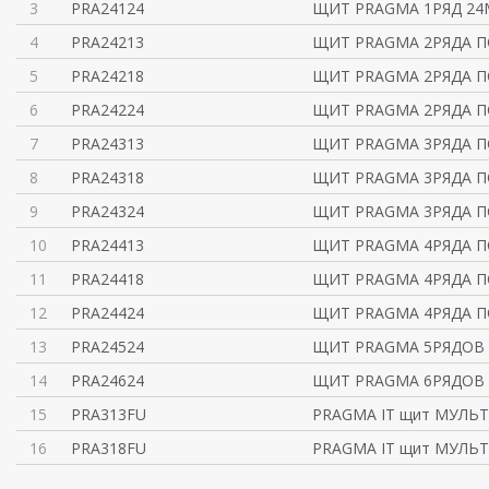
3
PRA24124
ЩИТ PRAGMA 1РЯД 2
4
PRA24213
ЩИТ PRAGMA 2РЯДА П
5
PRA24218
ЩИТ PRAGMA 2РЯДA П
6
PRA24224
ЩИТ PRAGMA 2РЯДA П
7
PRA24313
ЩИТ PRAGMA 3РЯДА П
8
PRA24318
ЩИТ PRAGMA 3РЯДA П
9
PRA24324
ЩИТ PRAGMA 3РЯДA П
10
PRA24413
ЩИТ PRAGMA 4РЯДА П
11
PRA24418
ЩИТ PRAGMA 4РЯДA П
12
PRA24424
ЩИТ PRAGMA 4РЯДA П
13
PRA24524
ЩИТ PRAGMA 5РЯДОВ 
14
PRA24624
ЩИТ PRAGMA 6РЯДОВ 
15
PRA313FU
PRAGMA IT щит МУЛ
16
PRA318FU
PRAGMA IT щит МУЛ