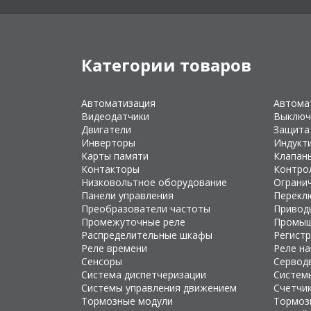
Категории товаров
Автоматизация
Автома
Видеодатчики
Выключ
Двигатели
Защита
Инверторы
Индукт
Карты памяти
Клапан
Контакторы
Контро
Низковольтное оборудование
Ограни
Панели управления
Перекл
Преобразователи частоты
Привод
Промежуточные реле
Промыш
Распределительные шкафы
Регист
Реле времени
Реле н
Сенсоры
Сервод
Система диспетчеризации
Систем
Системы управления движением
Счетчи
Тормозные модули
Тормоз