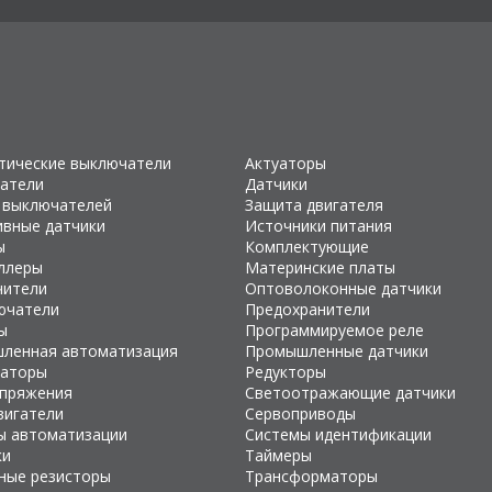
тические выключатели
Актуаторы
атели
Датчики
 выключателей
Защита двигателя
ивные датчики
Источники питания
ы
Комплектующие
ллеры
Материнские платы
чители
Оптоволоконные датчики
ючатели
Предохранители
ы
Программируемое реле
ленная автоматизация
Промышленные датчики
раторы
Редукторы
апряжения
Светоотражающие датчики
вигатели
Сервоприводы
ы автоматизации
Системы идентификации
ки
Таймеры
ные резисторы
Трансформаторы