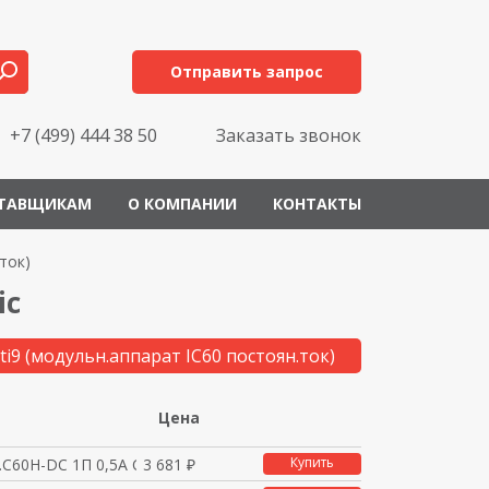
Отправить запрос
+7 (499) 444 38 50
Заказать звонок
ТАВЩИКАМ
О КОМПАНИИ
КОНТАКТЫ
ток)
ic
ti9 (модульн.аппарат IC60 постоян.ток)
Цена
Купить
C60H-DC 1П 0,5А C 25
3 681 ₽