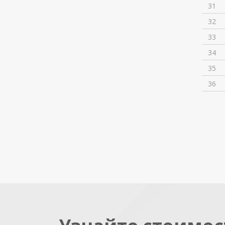
31
32
33
34
35
36