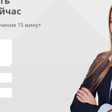
ть
йчас
ечение 15 минут