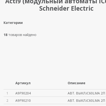
Acti9 (модульный автоматы IC
Schneider Electric
Категории
18
товаров найдено
Артикул
Описание
1
A9F90204
АВТ. ВЫКЛ.iC60LMA 2П
2
A9F90210
АВТ. ВЫКЛ.iC60LMA 2П