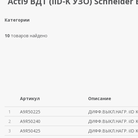
Acti9 ВДТ (IID-K УЗО) Schneider E
Категории
10
товаров найдено
Артикул
Описание
1
A9R50225
ДИФФ.ВЫКЛ.НАГР. iID K
2
A9R50240
ДИФФ.ВЫКЛ.НАГР. iID K
3
A9R50425
ДИФФ.ВЫКЛ.НАГР. iID K