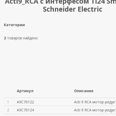
Acti9_RCA c интерфесом TI24 Sm
Schneider Electric
Категории
2
товаров найдено
Артикул
Описание
1
A9C70122
Acti 9 RCA мотор-редук
2
A9C70124
Acti 9 RCA мотор-редук