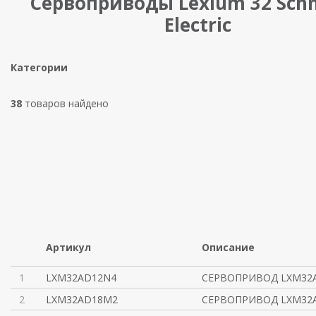
Сервоприводы Lexium 32 Schn
Electric
Категории
38
товаров найдено
Артикул
Описание
1
LXM32AD12N4
СЕРВОПРИВОД LXM32A 
2
LXM32AD18M2
СЕРВОПРИВОД LXM32A 