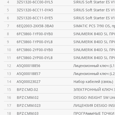
4
3ZS1320-6CC00-0YL5
SIRIUS Soft Starter ES V
5
3ZS1320-6CC11-0YA5
SIRIUS Soft Starter ES V
6
3ZS1320-6CC11-0YE5
SIRIUS Soft Starter ES V
7
6EQ2003-2XX58-3BA0
SIMATIC PCS 7/90 OS, 
8
6FC5860-1YF00-0YB0
SINUMERIK 840D SL 
9
6FC5860-1YP00-0YL8
SINUMERIK 840D SL 
10
6FC5860-2YF00-0YB0
SINUMERIK 840D SL 
11
6FC5860-2YP00-0YL8
SINUMERIK 840D SL 
12
A5Q00018856
Лицензионный ключ (L1
13
A5Q00018857
Лицензионный ключ (L2
14
A5Q00023027
Набор кабелей (связь)
15
BPZ:CMD.02
ЭЛЕКТРОННЫЙ КЛЮЧ 
16
BPZ:CMM.02
DESIGO INSIGHT SW Uni
17
BPZ:CMM.023
ЛИЦЕНЗИЯ DESIGO INS
18
BPZ:CMM.03
ПРОГРАммНЫЕ ТОЧКИ 