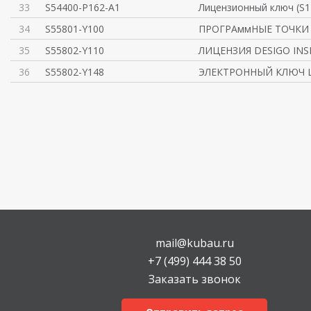
33
S54400-P162-A1
Лицензионный ключ (S1
34
S55801-Y100
ПРОГРАммНЫЕ ТОЧКИ 
35
S55802-Y110
ЛИЦЕНЗИЯ DESIGO INS
36
S55802-Y148
ЭЛЕКТРОННЫЙ КЛЮЧ 
mail@kubau.ru
+7 (499) 444 38 50
Заказать звонок