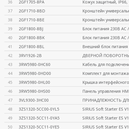
36
2GF1705-8PA
Кожух защитный, IP66,
37
2GF1710-8BD
Кронштейн универсаль
38
2GF1710-8BE
Кронштейн универсаль
39
2GF1800-8BJ
Блок питания 230В AC /
40
2GF1800-8BK
Блок питания 230В AC /
41
2GF1800-8BL
Внешний блок питания 
42
3RV1926-2B
ДВЕРНОЙ ПОВОРОТНЫ
43
3RW5980-0HC60
Кабель для подключен
44
3RW5980-0HD00
Комплект для монтажа
45
3RW5980-0HL00
Крышка интерфейсного
46
3RW5980-0HS00
Панель управления HMI
47
3VL9300-3HC00
ПРИНАДЛЕЖНОСТЬ ДЛЯ 
48
3ZS1320-5CC00-0YL5
SIRIUS Soft Starter ES V
49
3ZS1320-5CC11-0YA5
SIRIUS Soft Starter ES V
50
3ZS1320-5CC11-0YE5
SIRIUS Soft Starter ES V