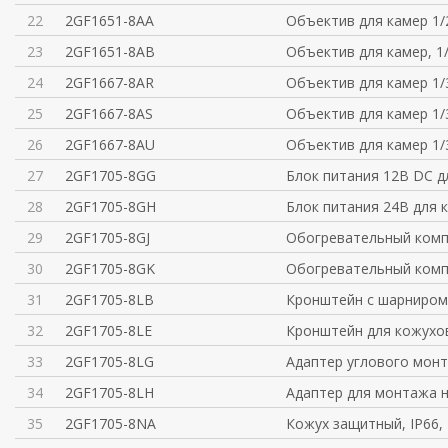
22
2GF1651-8AA
Объектив для камер 1/2
23
2GF1651-8AB
Объектив для камер, 1/
24
2GF1667-8AR
Объектив для камер 1/3
25
2GF1667-8AS
Объектив для камер 1/3
26
2GF1667-8AU
Объектив для камер 1/3
27
2GF1705-8GG
Блок питания 12В DC д
28
2GF1705-8GH
Блок питания 24В для 
29
2GF1705-8GJ
Обогревательный комп
30
2GF1705-8GK
Обогревательный комп
31
2GF1705-8LB
Кронштейн с шарниром 
32
2GF1705-8LE
Кронштейн для кожухо
33
2GF1705-8LG
Адаптер углового монт
34
2GF1705-8LH
Адаптер для монтажа н
35
2GF1705-8NA
Кожух защитный, IP66,