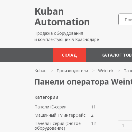
Kuban
Automation
Продажа оборудования
и комплектующих в Краснодаре
СКЛАД
КАТАЛОГ ТО
Kubau
>
Производители
>
Weintek
>
Пан
Панели оператора Wein
Категории
Панели iE-серии
11
Машинный TV интерфейс
2
Панели i-серии (снятое
12
1
оборудование)