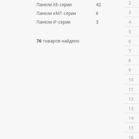
2
Панели XE-серии
42
3
Панели eMT-серии
6
Панели iP-серии
3
4
5
76
товаров найдено
6
7
8
9
10
11
12
13
14
15
16