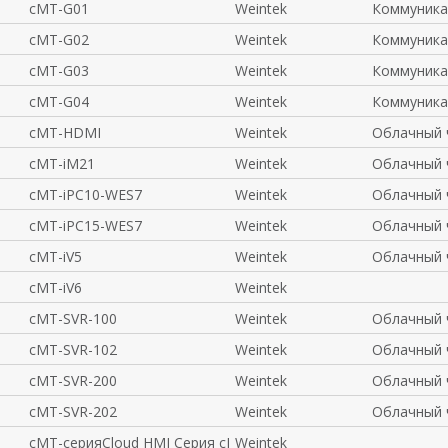
cMT-G01
Weintek
Коммуника
cMT-G02
Weintek
Коммуника
cMT-G03
Weintek
Коммуника
cMT-G04
Weintek
Коммуника
cMT-HDMI
Weintek
Облачный 
cMT-iM21
Weintek
Облачный 
cMT-iPC10-WES7
Weintek
Облачный 
cMT-iPC15-WES7
Weintek
Облачный 
cMT-iV5
Weintek
Облачный 
cMT-iV6
Weintek
cMT-SVR-100
Weintek
Облачный 
cMT-SVR-102
Weintek
Облачный 
cMT-SVR-200
Weintek
Облачный 
cMT-SVR-202
Weintek
Облачный 
cMT-серияCloud HMI Серия cMT - новая инновационная
Weintek