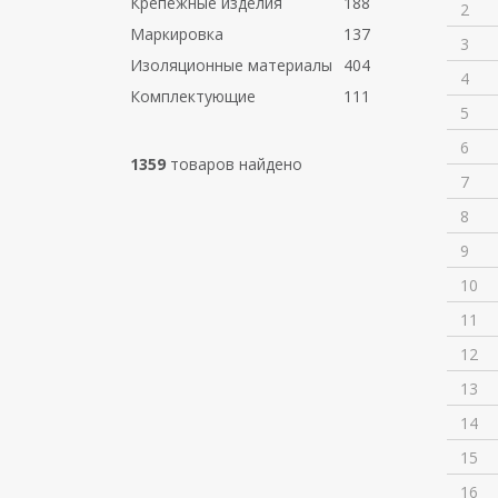
Крепежные изделия
188
2
Маркировка
137
3
Изоляционные материалы
404
4
Комплектующие
111
5
6
1359
товаров найдено
7
8
9
10
11
12
13
14
15
16