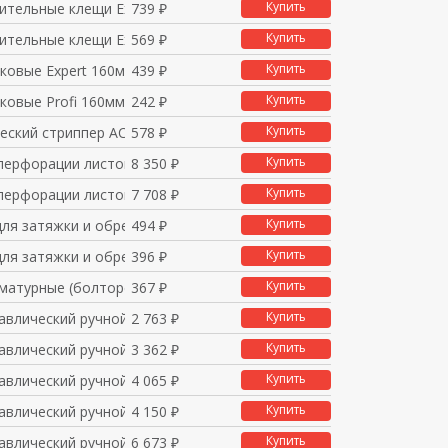
Купить
ительные клещи Expert
739 ₽
Купить
ительные клещи Expert
569 ₽
Купить
ковые Expert 160мм 1
439 ₽
Купить
ковые Profi 160мм 10
242 ₽
Купить
еский стриппер АС 0,1
578 ₽
Купить
 перфорации листового
8 350 ₽
Купить
 перфорации листового
7 708 ₽
Купить
для затяжки и обрезки
494 ₽
Купить
для затяжки и обрезки
396 ₽
Купить
рматурные (болторез)
367 ₽
Купить
авлический ручной ПГ
2 763 ₽
Купить
авлический ручной ПГ
3 362 ₽
Купить
авлический ручной ПГ
4 065 ₽
Купить
авлический ручной ПГ
4 150 ₽
Купить
авлический ручной с
6 673 ₽