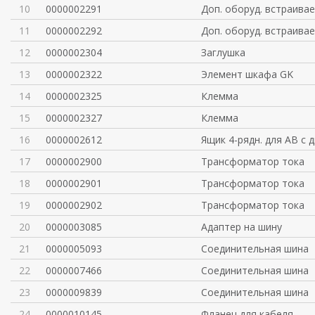
10
0000002291
Доп. оборуд. встраива
11
0000002292
Доп. оборуд. встраива
12
0000002304
Заглушка
13
0000002322
Элемент шкафа GK
14
0000002325
Клемма
15
0000002327
Клемма
16
0000002612
Ящик 4-рядн. для АВ с 
17
0000002900
Трансформатор тока
18
0000002901
Трансформатор тока
19
0000002902
Трансформатор тока
20
0000003085
Адаптер на шину
21
0000005093
Соединительная шина
22
0000007466
Соединительная шина
23
0000009839
Соединительная шина
24
0000010145
Фланец для кабеля