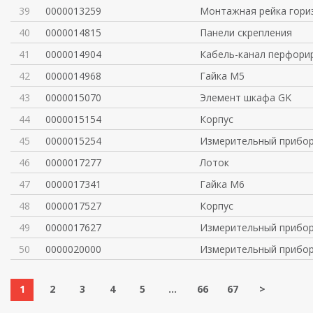
39
0000013259
Монтажная рейка гори
40
0000014815
Панели скрепления
41
0000014904
Кабель-канал перфорир
42
0000014968
Гайка М5
43
0000015070
Элемент шкафа GK
44
0000015154
Корпус
45
0000015254
Измерительный прибо
46
0000017277
Лоток
47
0000017341
Гайка М6
48
0000017527
Корпус
49
0000017627
Измерительный прибо
50
0000020000
Измерительный прибо
1
2
3
4
5
...
66
67
>