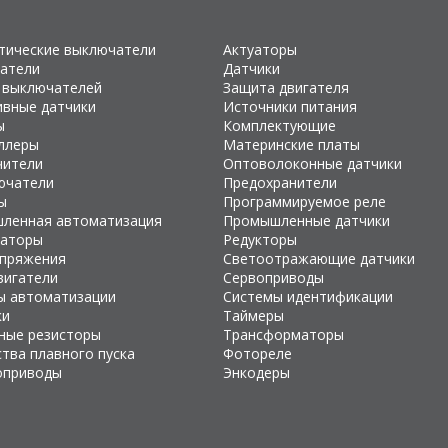
тические выключатели
Актуаторы
атели
Датчики
 выключателей
Защита двигателя
ивные датчики
Источники питания
ы
Комплектующие
ллеры
Материнские платы
чители
Оптоволоконные датчики
ючатели
Предохранители
ы
Программируемое реле
ленная автоматизация
Промышленные датчики
раторы
Редукторы
апряжения
Светоотражающие датчики
вигатели
Сервоприводы
ы автоматизации
Системы идентификации
ки
Таймеры
ные резисторы
Трансформаторы
тва плавного пуска
Фотореле
оприводы
Энкодеры