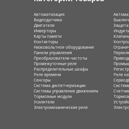
Автоматизация
Автома
Видеодатчики
Выключ
Двигатели
Защита
Инверторы
Индукт
Карты памяти
Клапан
Контакторы
Контро
Низковольтное оборудование
Ограни
Панели управления
Перекл
Преобразователи частоты
Привод
Промежуточные реле
Промыш
Распределительные шкафы
Регист
Реле времени
Реле н
Сенсоры
Сервод
Система диспетчеризации
Систем
Системы управления движением
Счетчи
Тормозные модули
Тормоз
Усилители
Устройс
Электромеханические реле
Электр