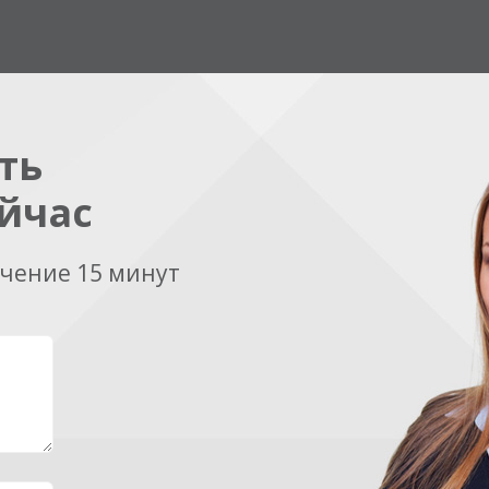
ть
йчас
ечение 15 минут