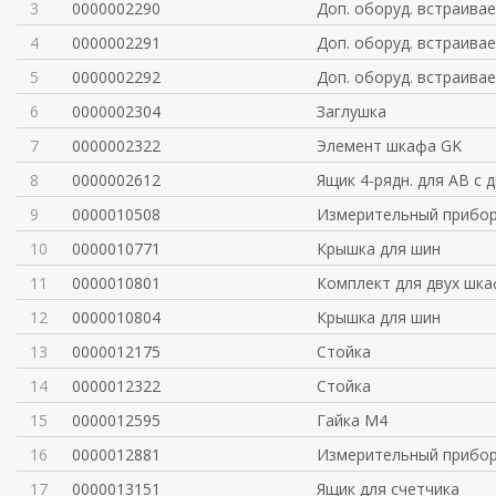
3
0000002290
Доп. оборуд. встраива
4
0000002291
Доп. оборуд. встраива
5
0000002292
Доп. оборуд. встраива
6
0000002304
Заглушка
7
0000002322
Элемент шкафа GK
8
0000002612
Ящик 4-рядн. для АВ с 
9
0000010508
Измерительный прибо
10
0000010771
Крышка для шин
11
0000010801
Комплект для двух шк
12
0000010804
Крышка для шин
13
0000012175
Стойка
14
0000012322
Стойка
15
0000012595
Гайка М4
16
0000012881
Измерительный прибо
17
0000013151
Ящик для счетчика