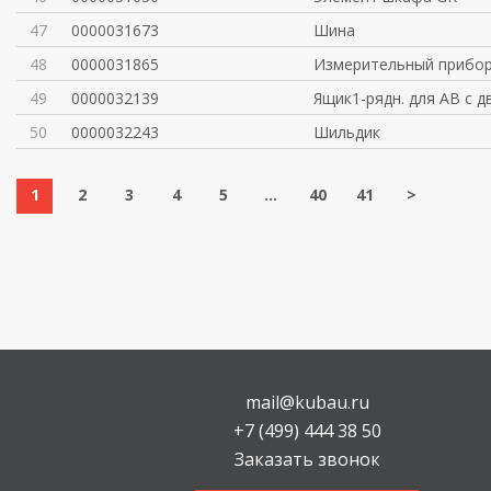
47
0000031673
Шина
48
0000031865
Измерительный прибо
49
0000032139
Ящик1-рядн. для АВ с д
50
0000032243
Шильдик
1
2
3
4
5
...
40
41
>
mail@kubau.ru
+7 (499) 444 38 50
Заказать звонок