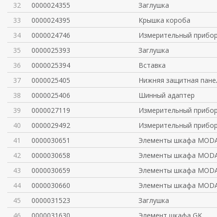
32
0000024355
Заглушка
33
0000024395
Крышка короба
34
0000024746
Измерительный прибо
35
0000025393
Заглушка
36
0000025394
Вставка
37
0000025405
Нижняя защитная пане
38
0000025406
Шинный адаптер
39
0000027119
Измерительный прибо
40
0000029492
Измерительный прибо
41
0000030651
Элементы шкафа MODA
42
0000030658
Элементы шкафа MODA
43
0000030659
Элементы шкафа MODA
44
0000030660
Элементы шкафа MODA
45
0000031523
Заглушка
46
0000031630
Элемент шкафа GK