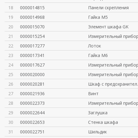
18
0000014815
Панели скрепления
19
0000014968
Гайка М5
20
0000015070
Элемент шкафа GK
21
0000015254
Измерительный прибо
22
0000017277
Лоток
23
0000017341
Гайка М6
24
0000017627
Измерительный прибо
25
0000020000
Измерительный прибо
26
0000020281
Шкаф с предохранител.
27
0000021936
Винт
28
0000022373
Измерительный прибо
29
0000022644
Заглушка
30
0000022653
Стенка шкафа
31
0000022751
Шильдик