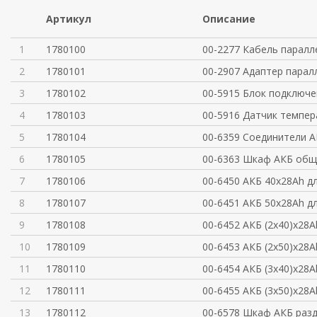
Артикул
Описание
1
1780100
00-2277 Кабель паралл
2
1780101
00-2907 Адаптер парал
3
1780102
00-5915 Блок подключе
4
1780103
00-5916 Датчик темпер
5
1780104
00-6359 Соединители А
6
1780105
00-6363 Шкаф АКБ общ
7
1780106
00-6450 АКБ 40x28Ah д
8
1780107
00-6451 АКБ 50x28Ah д
9
1780108
00-6452 АКБ (2x40)x28A
10
1780109
00-6453 АКБ (2x50)x28A
11
1780110
00-6454 АКБ (3x40)x28A
12
1780111
00-6455 АКБ (3x50)x28A
13
1780112
00-6578 Шкаф АКБ разд