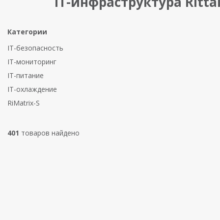
IT-инфраструктура Ritta
Категории
IT-безопасность
IT-мониторинг
IT-питание
IT-охлаждение
RiMatrix-S
401
товаров найдено