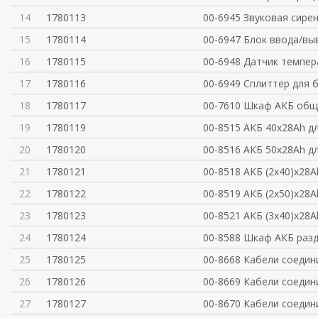
14
1780113
00-6945 Звуковая сирен
15
1780114
00-6947 Блок ввода/выв
16
1780115
00-6948 Датчик темпера
17
1780116
00-6949 Сплиттер для 
18
1780117
00-7610 Шкаф АКБ общ
19
1780119
00-8515 АКБ 40x28Ah д
20
1780120
00-8516 АКБ 50x28Ah д
21
1780121
00-8518 АКБ (2x40)x28A
22
1780122
00-8519 АКБ (2x50)x28A
23
1780123
00-8521 АКБ (3x40)x28A
24
1780124
00-8588 Шкаф АКБ разд
25
1780125
00-8668 Кабели соеди
26
1780126
00-8669 Кабели соеди
27
1780127
00-8670 Кабели соеди