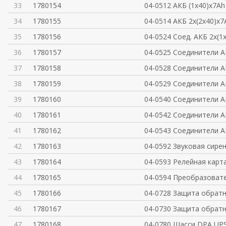
33
1780154
04-0512 АКБ (1x40)x7Ah
34
1780155
04-0514 АКБ 2x(2x40)x7
35
1780156
04-0524 Соед. АКБ 2x(1
36
1780157
04-0525 Соединители А
37
1780158
04-0528 Соединители А
38
1780159
04-0529 Соединители А
39
1780160
04-0540 Соединители А
40
1780161
04-0542 Соединители А
41
1780162
04-0543 Соединители А
42
1780163
04-0592 Звуковая сире
43
1780164
04-0593 Релейная карт
44
1780165
04-0594 Преобразовате
45
1780166
04-0728 Защита обратн
46
1780167
04-0730 Защита обратн
47
1780168
04-0780 Шасси DPA UPSc