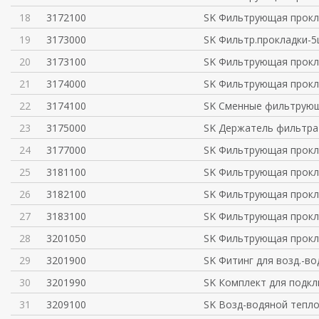
18
3172100
SK Фильтрующая прокл
19
3173000
SK Фильтр.прокладки-5
20
3173100
SK Фильтрующая прокл
21
3174000
SK Фильтрующая прокл
22
3174100
SK Сменные фильтрующ
23
3175000
SK Держатель фильтра 
24
3177000
SK Фильтрующая прокл
25
3181100
SK Фильтрующая прокл
26
3182100
SK Фильтрующая прокл
27
3183100
SK Фильтрующая прокл
28
3201050
SK Фильтрующая прокл
29
3201900
SK Фитинг для возд.-во
30
3201990
SK Комплект для подк
31
3209100
SK Возд-водяной тепл