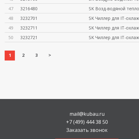
47
3216480
SK Возд-водяной тепл
48
3232701
SK Чиллер для IT-охла
49
3232711
SK Чиллер для IT-охла
50
3232721
SK Чиллер для IT-охла
1
2
3
>
mail@kubau.ru
+7 (499) 444 38 50
Заказать звонок