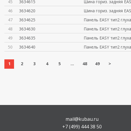
45
3634615
Шина гориз. задняя EAS
46
3634620
Шина гориз. задняя EA
47
3634625
Панель EASY тип2 глух
48
3634630
Панель EASY тип2 глух
49
3634635
Панель EASY тип2 глух
50
3634640
Панель EASY тип2 глух
1
2
3
4
5
...
48
49
>
mail@kubau.ru
+7 (499) 444 38 50