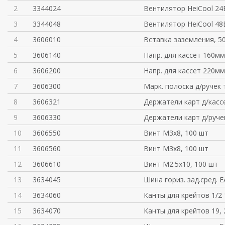
2
3344024
Вентилятор HeiCool 24
3
3344048
Вентилятор HeiCool 48
4
3606010
Вставка заземления, 5
5
3606140
Напр. для кассет 160мм
6
3606200
Напр. для кассет 220мм
7
3606300
Марк. полоска д/ручек т
8
3606321
Держатели карт д/кассе
9
3606330
Держатели карт д/ручек
10
3606550
Винт M3x8, 100 шт
11
3606560
Винт M3x8, 100 шт
12
3606610
Винт M2.5x10, 100 шт
13
3634045
Шина гориз. зад.сред. 
14
3634060
Канты для крейтов 1/2 
15
3634070
Канты для крейтов 19, 