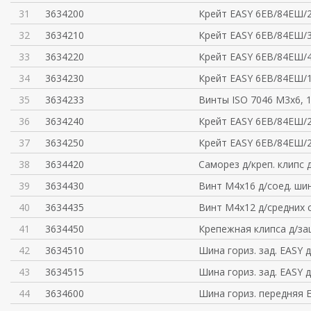
31
3634200
Крейт EASY 6ЕВ/84ЕШ/
32
3634210
Крейт EASY 6ЕВ/84ЕШ/
33
3634220
Крейт EASY 6ЕВ/84ЕШ/
34
3634230
Крейт EASY 6ЕВ/84ЕШ/
35
3634233
Винты ISO 7046 M3x6, 
36
3634240
Крейт EASY 6ЕВ/84ЕШ/
37
3634250
Крейт EASY 6ЕВ/84ЕШ/
38
3634420
Саморез д/креп. клипс 
39
3634430
Винт M4x16 д/соед. шин
40
3634435
Винт M4x12 д/средних 
41
3634450
Крепежная клипса д/за
42
3634510
Шина гориз. зад. EASY 
43
3634515
Шина гориз. зад. EASY 
44
3634600
Шина гориз. передняя 