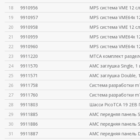
18
9910956
MPS система VME 12 сл.
19
9910957
MPS система VME64x 12
20
9910958
MPS система VME 12 сл.
21
9910959
MPS система VME64x 12
22
9910960
MPS система VME64x 12
23
9911220
MTCA комплект раздел
24
9911570
AMC заглушка Single, 1
25
9911571
AMC заглушка Double, 
26
9911758
Система разработки m
27
9911760
Система разработки m
28
9911803
Шасси PicoTCA 19 2ЕВ 
29
9911885
AMC передняя панель S
30
9911886
AMC передняя панель Si
31
9911887
AMC передняя панель 