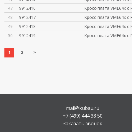
47
9912416
Кросс-плата VME64x с P
48
9912417
Кросс-плата VME64x с P
49
9912418
Кросс-плата VME64x с P
50
9912419
Кросс-плата VME64x с P
1
2
>
mail@kubau.ru
+7 (499) 444 38 50
Заказать звонок