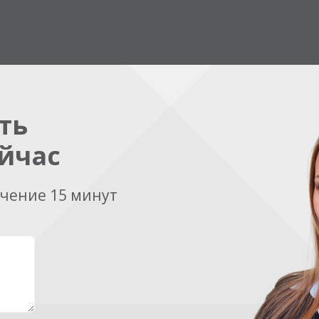
ть
йчас
ечение 15 минут