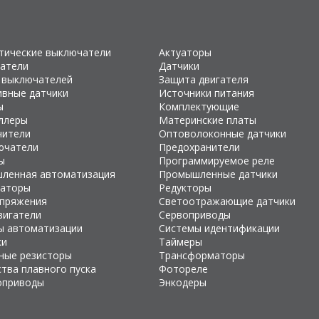
тические выключатели
Актуаторы
атели
Датчики
 выключателей
Защита двигателя
ивные датчики
Источники питания
ы
Комплектующие
ллеры
Материнские платы
чители
Оптоволоконные датчики
ючатели
Предохранители
ы
Программируемое реле
ленная автоматизация
Промышленные датчики
раторы
Редукторы
апряжения
Светоотражающие датчики
вигатели
Сервоприводы
ы автоматизации
Системы идентификации
ки
Таймеры
ные резисторы
Трансформаторы
тва плавного пуска
Фотореле
оприводы
Энкодеры