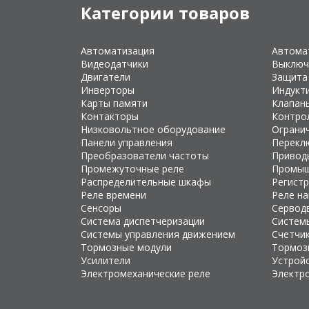
Категории товаров
Автоматизация
Автома
Видеодатчики
Выключ
Двигатели
Защита
Инверторы
Индукт
Карты памяти
Клапан
Контакторы
Контро
Низковольтное оборудование
Ограни
Панели управления
Перекл
Преобразователи частоты
Привод
Промежуточные реле
Промыш
Распределительные шкафы
Регист
Реле времени
Реле н
Сенсоры
Сервод
Система диспетчеризации
Систем
Системы управления движением
Счетчи
Тормозные модули
Тормоз
Усилители
Устройс
Электромеханические реле
Электр