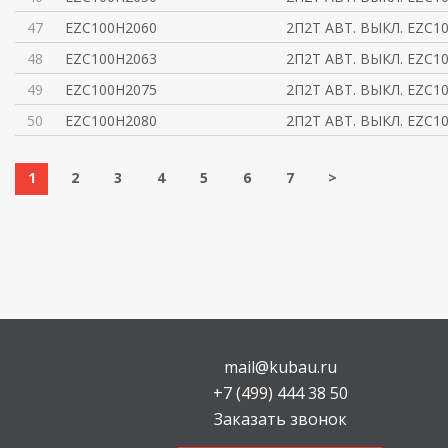
47
EZC100H2060
2П2Т АВТ. ВЫКЛ. EZC10
48
EZC100H2063
2П2Т АВТ. ВЫКЛ. EZC10
49
EZC100H2075
2П2Т АВТ. ВЫКЛ. EZC10
50
EZC100H2080
2П2Т АВТ. ВЫКЛ. EZC10
1
2
3
4
5
6
7
>
mail@kubau.ru
+7 (499) 444 38 50
Заказать звонок